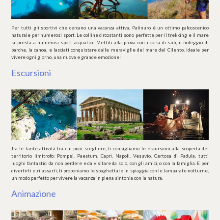
Per tutti gli sportivi che cercano una vacanza attiva, Palinuro è un ottimo palcoscenico
naturale per numerosi sport. Le colline circostanti sono perfette per il trekking e il mare
si presta a numerosi sport acquatici. Mettiti alla prova con i corsi di sub, il noleggio di
barche, la canoa, e lasciati conquistare dalle meraviglie del mare del Cilento, ideale per
vivere ogni giorno, una nuova e grande emozione!
Escursioni
Tra le tante attività tra cui puoi scegliere, ti consigliamo le escursioni alla scoperta del
territorio limitrofo: Pompei, Paestum, Capri, Napoli, Vesuvio, Certosa di Padula, tutti
luoghi fantastici da non perdere e da visitare da solo, con gli amici, o con la famiglia. E per
divertirti e rilassarti, ti proponiamo le spaghettate in spiaggia con le lamparate notturne,
un modo perfetto per vivere la vacanza in piena sintonia con la natura.
Animazione