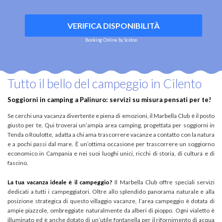
VERIFICA DISPONIBILITÀ
Booking Online by Scidoo
Tutto il bello del campeggio in Cilento
Soggiorni in camping a Palinuro: servizi su misura pensati per te!
Se cerchi una vacanza divertente e piena di emozioni, il Marbella Club è il posto
giusto per te. Qui troverai un’ampia area camping, progettata per soggiorni in
Tenda o Roulotte, adatta a chi ama trascorrere vacanze a contatto con la natura
e a pochi passi dal mare. È un’ottima occasione per trascorrere un soggiorno
economico in Campania e nei suoi luoghi unici, ricchi di storia, di cultura e di
fascino.
La tua vacanza ideale è il campeggio?
Il Marbella Club offre speciali servizi
dedicati a tutti i campeggiatori. Oltre allo splendido panorama naturale e alla
posizione strategica di questo villaggio vacanze, l’area campeggio è dotata di
ampie piazzole, ombreggiate naturalmente da alberi di pioppo. Ogni vialetto è
illuminato ed è anche dotato di un’utile fontanella per il rifornimento di acqua