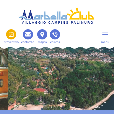
preventivo
contattaci
mappa
chiama
menu