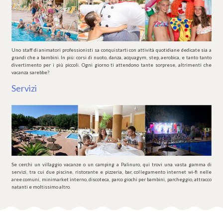
Uno staff di animatori professionisti sa conquistarti con attività quotidiane dedicate sia a
grandi che a bambini. In più: corsi di nuoto, danza, acquagym, step, aerobica, e tanto tanto
divertimento per i più piccoli. Ogni giorno ti attendono tante sorprese, altrimenti che
vacanza sarebbe?
Servizi
Se cerchi un villaggio vacanze o un camping a Palinuro, qui trovi una vasta gamma di
servizi, tra cui due piscine, ristorante e pizzeria, bar, collegamento internet wi-fi nelle
aree comuni, minimarket interno, discoteca, parco giochi per bambini, parcheggio, attracco
natanti e moltissimo altro.