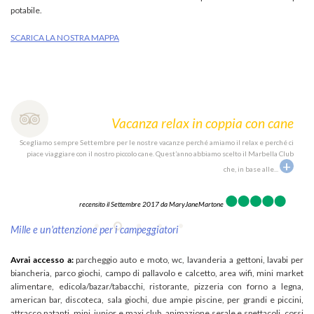
potabile.
SCARICA LA NOSTRA MAPPA
nza
Vacanza relax in coppia con cane
ma non
Scegliamo sempre Settembre per le nostre vacanze perché amiamo il relax e perché ci
Mi ch
osi da
piace viaggiare con il nostro piccolo cane. Quest’anno abbiamo scelto il Marbella Club
da 
+
+
..
che, in base alle
...
recensito il Settembre 2017 da
MaryJaneMartone
Mille e un'attenzione per i campeggiatori
Avrai accesso a:
parcheggio auto e moto, wc, lavanderia a gettoni, lavabi per
biancheria, parco giochi, campo di pallavolo e calcetto, area wifi, mini market
alimentare, edicola/bazar/tabacchi, ristorante, pizzeria con forno a legna,
american bar, discoteca, sala giochi, due ampie piscine, per grandi e piccini,
attracco natanti, mini, junior e maxi club, animazione serale e spettacoli, corsi