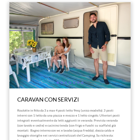
CARAVAN CON SERVIZI
Roulotte in fitto da 3 a max 4 posti letto 9mq (unico modello). 3 posti
interni con 1 letto da una piazza e mezzo e 1 letto singolo. Ulteriori posti
integrati eventualmente da letti aggiunti in veranda. Prevista veranda
(con tavolo e sedie) e cucinino tenda (con frigo e fuochi su scaffale) già
montati. Bagno interno con wc e lavabo (acqua fredda); doccia calda e
lavaggio stoviglie nei servizi centralizzati del Camping. Su richiesta: