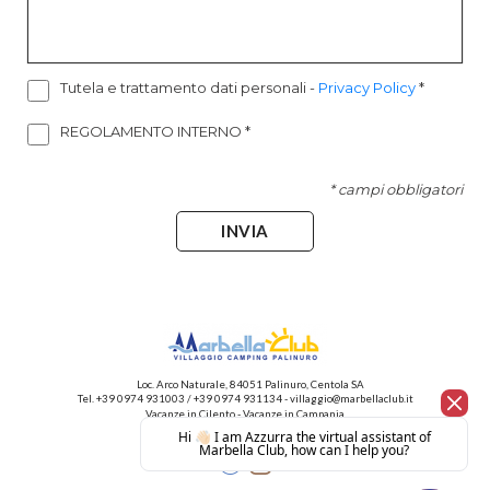
Tutela e trattamento dati personali
-
Privacy Policy
*
REGOLAMENTO INTERNO
*
* campi obbligatori
INVIA
Loc. Arco Naturale, 84051 Palinuro, Centola SA
Tel.
+39 0974 931003
/
+39 0974 931134
-
villaggio@marbellaclub.it
Vacanze in Cilento
-
Vacanze in Campania