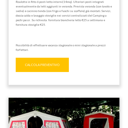
Roulotte in fitto 6 posti letto interni(14mq). Ulteriori posti integrati
eventualmente da letti aggiunti in veranda. Prevista veranda (con tavolo e
sedie) e cucinino tenda (con frigo e fuochi su scaffale) già montati. Servizi,
doccia calda e lavaggio stoviglie nei servizi centralizzati del Camping a
pochi passi . Su richiesta: fornitura biancheria letto €25 a settimana e
fornitura stoviglie €25.
Possibilità di effettuare vacanza stagionale o mini stagionale a prezzi
forfettari.
CALCOLA PREVENTIVO