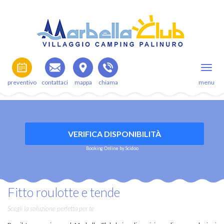
preventivo
contattaci
mappa
chiama
menu
VERIFICA DISPONIBILITÀ
Booking Online by Scidoo
Fitto roulotte e tende
Scegli la soluzione perfetta per te