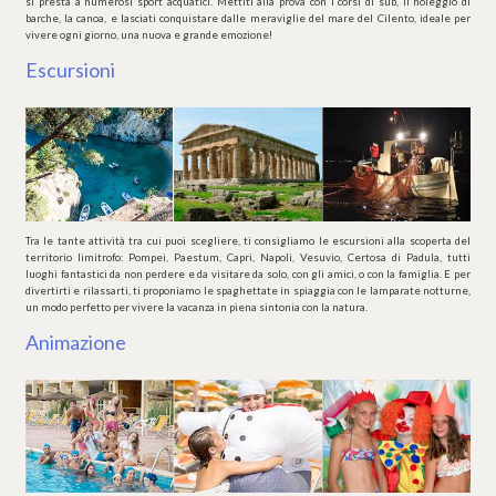
si presta a numerosi sport acquatici. Mettiti alla prova con i corsi di sub, il noleggio di
barche, la canoa, e lasciati conquistare dalle meraviglie del mare del Cilento, ideale per
vivere ogni giorno, una nuova e grande emozione!
Escursioni
Tra le tante attività tra cui puoi scegliere, ti consigliamo le escursioni alla scoperta del
territorio limitrofo: Pompei, Paestum, Capri, Napoli, Vesuvio, Certosa di Padula, tutti
luoghi fantastici da non perdere e da visitare da solo, con gli amici, o con la famiglia. E per
divertirti e rilassarti, ti proponiamo le spaghettate in spiaggia con le lamparate notturne,
un modo perfetto per vivere la vacanza in piena sintonia con la natura.
Animazione