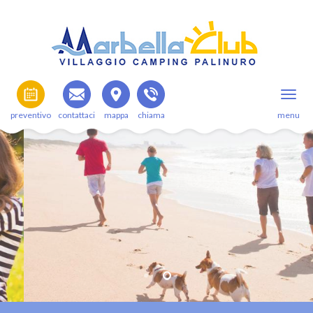
preventivo
contattaci
mappa
chiama
menu