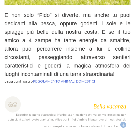
E non solo “Fido” si diverte, ma anche tu puoi
dedicarti alla pesca, oppure goderti il sole e le
spiagge più belle della nostra costa. E se il tuo
amico a 4 zampe ha tante energie da smaltire,
allora puoi percorrere insieme a lui le colline
circostanti, passeggiando attraverso sentieri
caratteristici e goderti la magica atmosfera dei
luoghi incontaminati di una terra straordinaria!
Leggi qui il nostro
REGOLAMENTO ANIMALI DOMESTICI
ella
Bella vacanza
ono le
Esperienza molto piacevole al Marbella, animazione ottima, coinvolgente ma non
Mi ch
+
asfissiante…ho trovato bravissima Alice per i miei bimbi e Biancaneve, dimostratosi da
..
da 
+
subito simpaticissimo e professionale con tutti noi! Ho
...