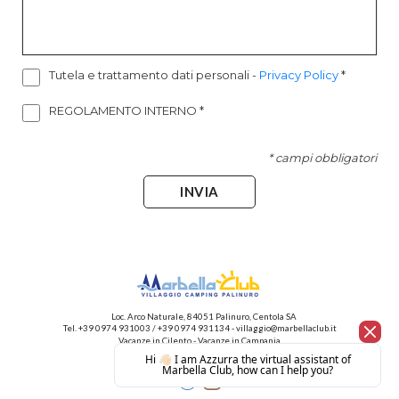
Tutela e trattamento dati personali
-
Privacy Policy
*
REGOLAMENTO INTERNO
*
* campi obbligatori
INVIA
Loc. Arco Naturale, 84051 Palinuro, Centola SA
Tel.
+39 0974 931003
/
+39 0974 931134
-
villaggio@marbellaclub.it
Vacanze in Cilento
-
Vacanze in Campania