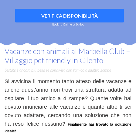
VERIFICA DISPONIBILITÀ
Booking Online by Scidoo
Vacanze con animali al Marbella Club –
Villaggio pet friendly in Cilento
L'estate è ancora più bella se condivisa con l'amico a quattro zampe
Si avvicina il momento tanto atteso delle vacanze e
anche quest’anno non trovi una struttura adatta ad
ospitare il tuo amico a 4 zampe? Quante volte hai
dovuto rinunciare alle vacanze e quante altre ti sei
dovuto adattare, cercando una soluzione che non
ha reso felice nessuno?
Finalmente hai trovato la soluzione
ideale!