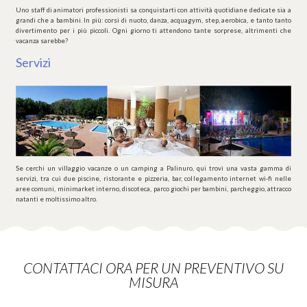
Uno staff di animatori professionisti sa conquistarti con attività quotidiane dedicate sia a
grandi che a bambini. In più: corsi di nuoto, danza, acquagym, step, aerobica, e tanto tanto
divertimento per i più piccoli. Ogni giorno ti attendono tante sorprese, altrimenti che
vacanza sarebbe?
Servizi
Se cerchi un villaggio vacanze o un camping a Palinuro, qui trovi una vasta gamma di
servizi, tra cui due piscine, ristorante e pizzeria, bar, collegamento internet wi-fi nelle
aree comuni, minimarket interno, discoteca, parco giochi per bambini, parcheggio, attracco
natanti e moltissimo altro.
CONTATTACI ORA PER UN PREVENTIVO SU
MISURA