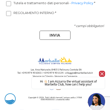
Tutela e trattamento dati personali
-
Privacy Policy
*
REGOLAMENTO INTERNO
*
* campi obbligatori
INVIA
Loc. Arco Naturale, 84051 Palinuro, Centola SA
Tel.
+39 0974 931003
/
+39 0974 931134
-
villaggio@marbellaclub.it
Vacanze in Cilento
-
Vacanze in Campania
Copyright © 2026. Tutti i diritti riservati |
privacy policy
| P.IVA
00854000650 | created by
èdita