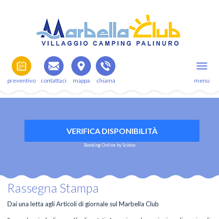
preventivo
contattaci
mappa
chiama
menu
VERIFICA DISPONIBILITÀ
Booking Online by Scidoo
Rassegna Stampa
Dai una letta agli Articoli di giornale sul Marbella Club