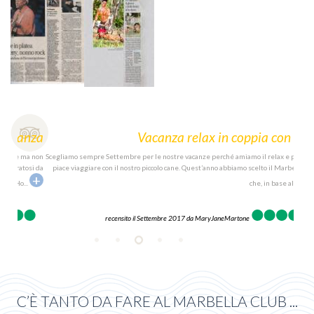
nza
Vacanza relax in coppia con cane
ma non
Scegliamo sempre Settembre per le nostre vacanze perché amiamo il relax e perché ci
Mi ch
osi da
piace viaggiare con il nostro piccolo cane. Quest’anno abbiamo scelto il Marbella Club
da 
+
+
..
che, in base alle
...
recensito il Settembre 2017 da
MaryJaneMartone
C’È TANTO DA FARE AL MARBELLA CLUB ...