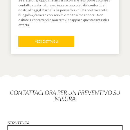
Se siete un gruppo che ama trascorrere le proprie vacanze a
contatto con la natura ed essere coccolati dal confort dei
nostri alloggi, il Marbella ha pensato a voi! Da noi troverete
bungalow, caravan con servizi e molto altro ancora... Non
esitate a contattarci e non fatevi scappare questa fantastica
offerta.
VEDI DETTAGLI
CONTATTACI ORA PER UN PREVENTIVO SU
MISURA
STRUTTURA